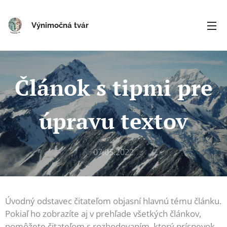
Výnimočná tvár
Článok s tipmi pre
úpravu textov
07.05.2022
Úvodný odstavec čitateľom objasní hlavnú tému článku.
Pokiaľ ho zobrazíte aj v prehľade všetkých článkov,
pomôžete čitateľom s rozhodovaním, ktorý príspevok