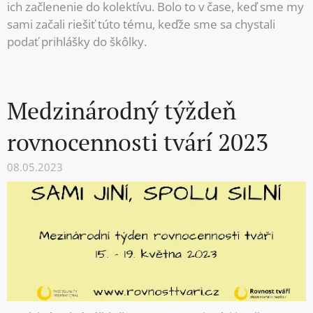
ich začlenenie do kolektívu. Bolo to v čase, keď sme my
sami začali riešiť túto tému, keďže sme sa chystali
podať prihlášky do škôlky.
Medzinárodný týždeň
rovnocennosti tvárí 2023
08.05.2023