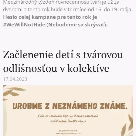
Medzinárodný týždeň rovnocennosti tvári je už za
dverami a tento rok bude v termíne od 15. do 19. mája.
Heslo celej kampane pre tento rok je
#WeWillNotHide (Nebudeme sa skrývať).
Začlenenie detí s tvárovou
odlišnosťou v kolektíve
17.04.2023