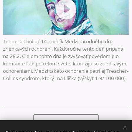
Tento rok bol už 14. ročník Medzinárodného dňa
zriedkavých ochorení. Každoročne tento deň pripadá
na 28.2. Cieľom tohto dňa je zvyšovať povedomie o
komunite ľudí po celom svete, ktorí žijú so zriedkavými
ochoreniami. Medzi takéto ochorenie patrí aj Treacher-
Collins syndróm, ktorý má Eliška (výskyt 1-9/ 100 000).
Zapojte sa