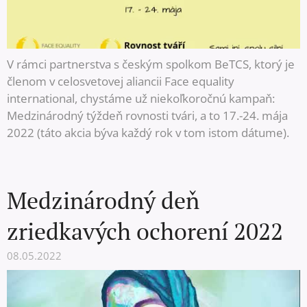
V rámci partnerstva s českým spolkom BeTCS, ktorý je
členom v celosvetovej aliancii Face equality
international, chystáme už niekoľkoročnú kampaň:
Medzinárodný týždeň rovnosti tvári, a to 17.-24. mája
2022 (táto akcia býva každý rok v tom istom dátume).
Medzinárodný deň
zriedkavých ochorení 2022
08.05.2022