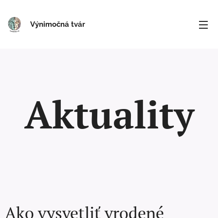
Výnimočná tvár
Aktuality
Ako vysvetliť vrodené