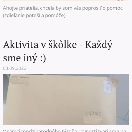
Ahojte priatelia, chcela by som vás poprosiť o pomoc
(zdieľanie poteší a pomôže)
Aktivita v škôlke - Každý
sme iný :)
03.09.2022
V rámci medzinárodného týždňa rovnosti tvári sme na