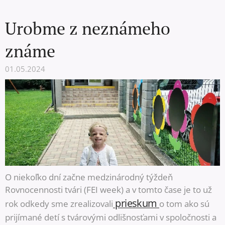
Urobme z neznámeho
známe
01.05.2024
O niekoľko dní začne medzinárodný týždeň
Rovnocennosti tvári (FEI week) a v tomto čase je to už
prieskum
rok odkedy sme zrealizovali
o tom ako sú
prijímané detí s tvárovými odlišnosťami v spoločnosti a