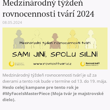
Medzinárodný týždeň
rovnocennosti tvárí 2024
08.05.2024
Medzinárodný týždeň rovnocennosti tvárí je už za
dverami a tento rok bude v termíne od 13. do 19. mája.
Heslo celej kampane pre tento rok je
#MyFaceIsMasterPiece (Moja tvár je majstrovské
dielo).